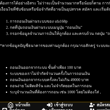
ต้องการได้อย่างอิสระ ไม่ว่าจะเป็นจำนวนมากหรือน้อยก็ตาม การที
เงื่อนไขที่ซับซ้อนหรือข้อจำกัดที่อาจเป็นอุปสรรค สมัคร และเริ่มต้นเ
การถอนเงินผ่านระบบของ ufa168p
กดที่ปุ่มถอนเงินผ่านระบบเมนูปุ่ม “ถอนเงิน”
กรอกข้อมูลจำนวนการเงินให้ถูกต้อง และครบถ้วน กดปุ่ม “ถ
*หากข้อมูลบัญชีธนาคารของท่านถูกต้อง กรุณารอสักครู่ ระบบจะ
ถอนเงินออกจากระบบ ขั้นต่ำเพียง 100 บาท
ระบบของเราไม่จำกัดจำนวนครั้งในการถอนเงิน
ถอนเงินออกจากระบบครั้งละไม่เกิน 49000 บาท
ถอนง่าย ไม่ติดเทิร์น และไม่จำกัดยอดในการถอน
ระบุจำนวนเงินที่ต้องการถอน เช่น 1000 โดยไม่ต้องใส่ ,
หน้าหลัก
เข้าสู่ระบบ
สมัครส