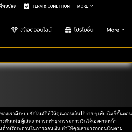
ี่พบบ่อย
TERM & CONDITION
MORE
สล็อตออนไลน์
โปรโมชั่น
More
รามีระบบอัตโนมัติที่ให้คุณถอนเงินได้ง่าย ๆ เพียงไม่กี่ขั้นตอน
งทันสมัย ผู้เล่นสามารถทำธุรกรรมการเงินได้เองผ่านหน้า
กำหนดขั้นต่ำหรือเพดานในการถอนเงิน ทำให้คุณสามารถถอนเงินตาม